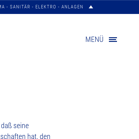
MA - SANITÄR - ELEKTRO - ANLAGEN
MENÜ
 daß seine
nschaften hat, den