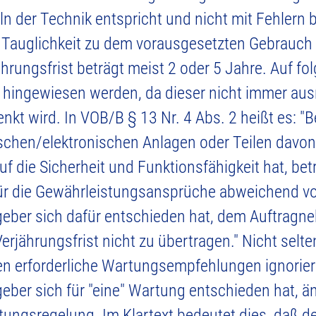
 der Technik entspricht und nicht mit Fehlern be
e Tauglichkeit zu dem vorausgesetzten Gebrauch
hrungsfrist beträgt meist 2 oder 5 Jahre. Auf fo
 hingewiesen werden, da dieser nicht immer au
kt wird. In VOB/B § 13 Nr. 4 Abs. 2 heißt es: "
schen/elektronischen Anlagen oder Teilen davon,
f die Sicherheit und Funktionsfähigkeit hat, bet
für die Gewährleistungsansprüche abweichend von
geber sich dafür entschieden hat, dem Auftragn
Verjährungsfrist nicht zu übertragen." Nicht selt
n erforderliche Wartungsempfehlungen ignoriert
eber sich für "eine" Wartung entschieden hat, än
ungsregelung. Im Klartext bedeutet dies, daß der