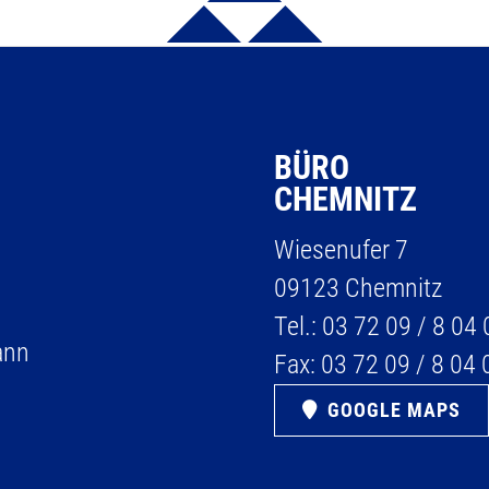
BÜRO
CHEMNITZ
Wiesenufer 7
09123 Chemnitz
Tel.:
03 72 09 / 8 04 
ann
Fax:
03 72 09 / 8 04 
GOOGLE MAPS