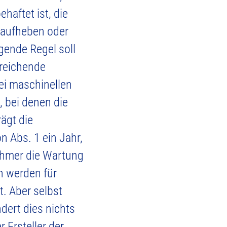
haftet ist, die
 aufheben oder
lgende Regel soll
sreichende
Bei maschinellen
 bei denen die
rägt die
 Abs. 1 ein Jahr,
ehmer die Wartung
en werden für
. Aber selbst
dert dies nichts
 Ersteller der